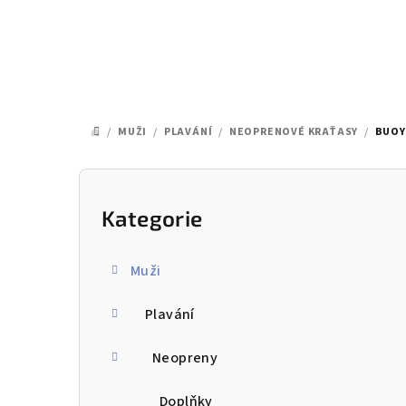
Přejít
na
obsah
/
MUŽI
/
PLAVÁNÍ
/
NEOPRENOVÉ KRAŤASY
/
BUOY
DOMŮ
P
o
Kategorie
Přeskočit
kategorie
s
Muži
t
Plavání
r
a
Neopreny
n
Doplňky