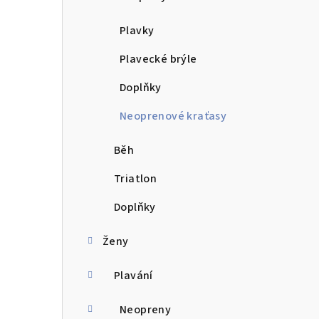
n
Plavky
í
Plavecké brýle
p
Doplňky
a
Neoprenové kraťasy
n
e
Běh
l
Triatlon
Doplňky
Ženy
Plavání
Neopreny