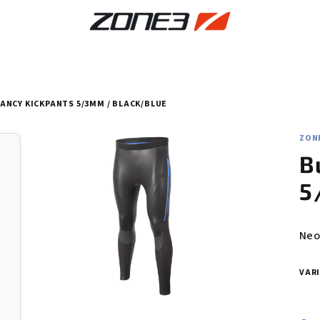
ANCY KICKPANTS 5/3MM / BLACK/BLUE
ZON
B
5
Prů
Neo
hod
pro
VAR
je
0,0