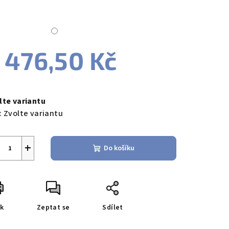
zdiček.
 476,50 Kč
ná
a:
lte variantu
:
Zvolte variantu
+
Do košíku
sk
Zeptat se
Sdílet