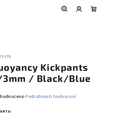
Hledat
Přihlášení
Nákupní
košík
E3 LTD
uoyancy Kickpants
/3mm / Black/Blue
měrné
hodnoceno
Podrobnosti hodnocení
nocení
duktu
IANTA: