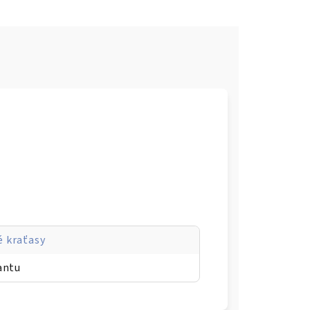
 kraťasy
antu