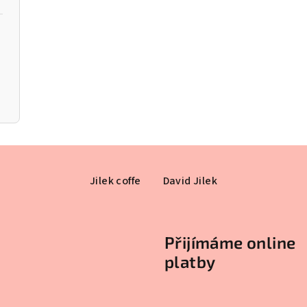
Jilek coffe
David Jilek
Přijímáme online
platby