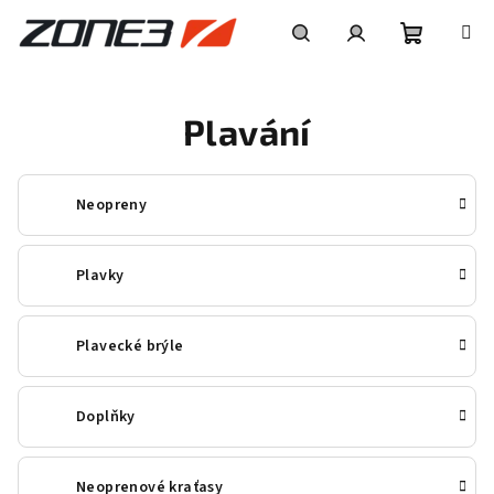
Přejít
na
obsah
Nákupní
Hledat
Přihlášení
Plavání
košík
Neopreny
Plavky
Plavecké brýle
Doplňky
Neoprenové kraťasy