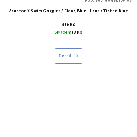
KÓD:
SA24GOGVE106_OS
Venator-X Swim Goggles / Clear/Blue - Lens : Tinted Blue
969 Kč
Skladem
(3 ks)
Detail