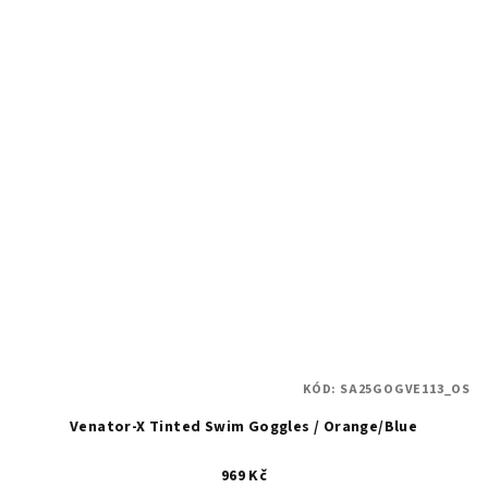
KÓD:
SA25GOGVE113_OS
Venator-X Tinted Swim Goggles / Orange/Blue
969 Kč