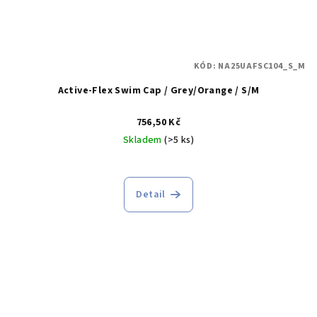
KÓD:
NA25UAFSC104_S_M
Active-Flex Swim Cap / Grey/Orange / S/M
756,50 Kč
Skladem
(>5 ks)
Detail