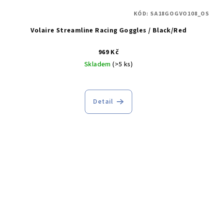
KÓD:
SA18GOGVO108_OS
Volaire Streamline Racing Goggles / Black/Red
969 Kč
Skladem
(>5 ks)
Detail