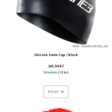
p
ů
r
o
d
u
k
t
KÓD:
SA24SCAP101_OS
ů
Silicone Swim Cap / Black
161,50 Kč
Skladem
(>5 ks)
Detail