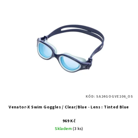
ý
d
p
u
i
k
s
t
p
ů
r
o
d
u
k
t
KÓD:
SA24GOGVE106_OS
ů
Venator-X Swim Goggles / Clear/Blue - Lens : Tinted Blue
969 Kč
Skladem
(3 ks)