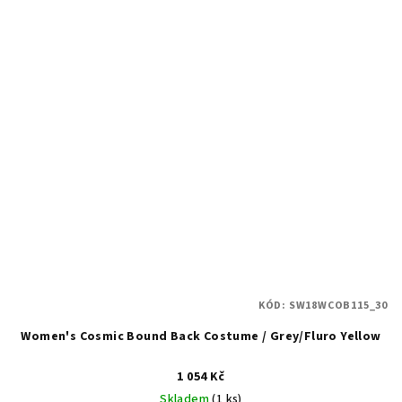
KÓD:
SW18WCOB115_30
Women's Cosmic Bound Back Costume / Grey/Fluro Yellow
1 054 Kč
Skladem
(1 ks)