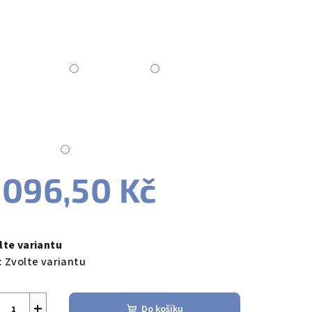
zdiček.
 096,50 Kč
ná
a:
lte variantu
:
Zvolte variantu
+
Do košíku