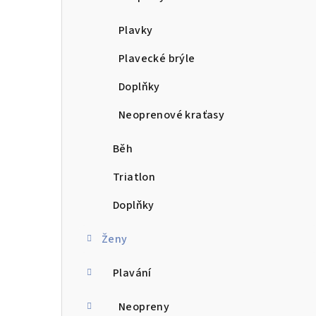
n
Plavky
í
Plavecké brýle
p
Doplňky
a
Neoprenové kraťasy
n
e
Běh
l
Triatlon
Doplňky
Ženy
Plavání
Neopreny