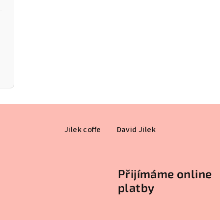
Jilek coffe
David Jilek
Přijímáme online
platby