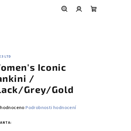
Hledat
Přihlášení
Nákupní
košík
E3 LTD
omen's Iconic
ankini /
lack/Grey/Gold
měrné
hodnoceno
Podrobnosti hodnocení
nocení
duktu
IANTA: