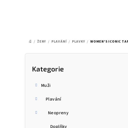
Přejít
na
obsah
/
ŽENY
/
PLAVÁNÍ
/
PLAVKY
/
WOMEN'S ICONIC TAN
DOMŮ
P
o
Kategorie
Přeskočit
kategorie
s
Muži
t
Plavání
r
a
Neopreny
n
Doplňky