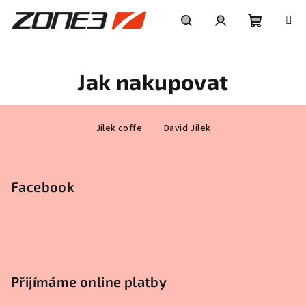
Přejít
na
obsah
Nákupní
Hledat
Přihlášení
Jak nakupovat
košík
Z
Jilek coffe
David Jilek
á
p
a
Facebook
t
í
Přijímáme online platby