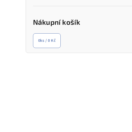
Nákupní košík
0
ks /
0 Kč