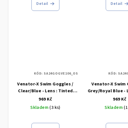
k
Detail
Detail
t
ů
KÓD:
SA24GOGVE106_OS
KÓD:
SA24
Venator-X Swim Goggles /
Venator-X Swim 
Clear/Blue - Lens : Tinted
Blue
969 Kč
969 Kč
Skladem
(3 ks)
Skladem
(1