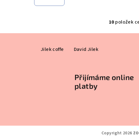
10
položek c
O
v
l
Jilek coffe
David Jilek
á
d
a
Přijímáme online
c
platby
í
p
r
v
k
y
Copyright 2026
ZO
v