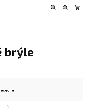
Hledat
Přihlášení
Nákupní
košík
 brýle
becedně