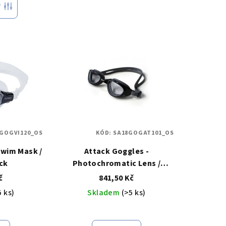
r
GOGVI120_OS
KÓD:
SA18GOGAT101_OS
Swim Mask /
Attack Goggles -
ck
Photochromatic Lens /
Black/Grey
č
841,50 Kč
5 ks)
Skladem
(>5 ks)