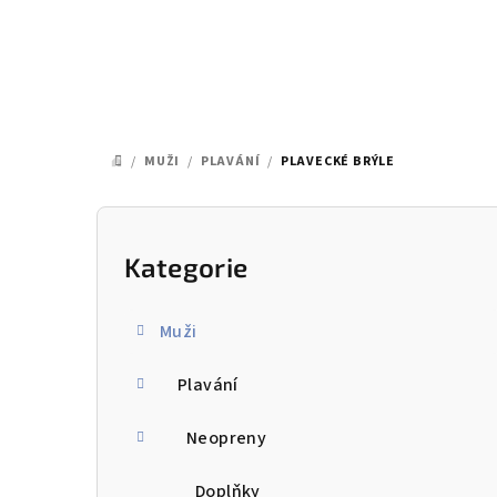
Přejít
na
obsah
/
MUŽI
/
PLAVÁNÍ
/
PLAVECKÉ BRÝLE
DOMŮ
P
o
Kategorie
Přeskočit
kategorie
s
Muži
t
Plavání
r
a
Neopreny
n
Doplňky