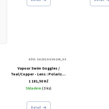
Detail
Detail
KÓD:
SA23GOGVA106_OS
Vapour Swim Goggles /
Teal/Copper - Lens : Polarized
Revo Gold
1 181,50 Kč
Skladem
(3 ks)
Detail