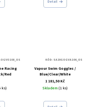
Detail
GOGVO108_OS
KÓD:
SA20GOGVA106_OS
ne Racing
Vapour Swim Goggles /
ck/Red
Blue/Clear/White
1 181,50 Kč
5 ks)
Skladem
(1 ks)