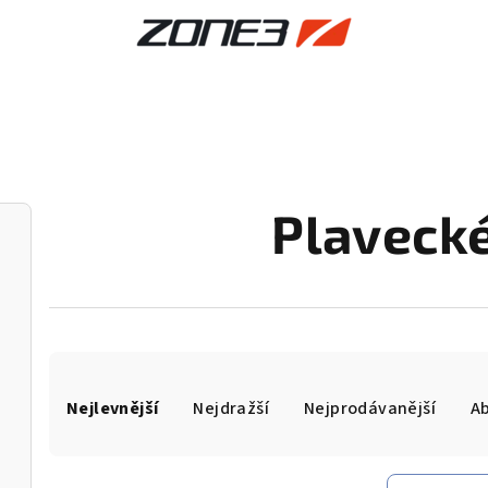
Plavecké
Ř
Nejlevnější
Nejdražší
Nejprodávanější
A
a
z