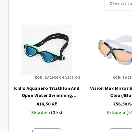
e
Otevřít filt
n
V
í
ý
p
p
r
i
o
s
d
KÓD:
SA20KGOGA109_OS
KÓD:
SA25
p
u
Kid's Aquahero Triathlon And
Vision Max Mirror 
r
k
Open Water Swimming
Clear/Bla
o
Goggles / Green Revo
t
416,50 Kč
756,50 K
Mirror/Black/Green
Skladem
(3 ks)
Skladem
(>
d
ů
u