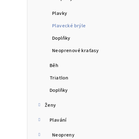
n
Plavky
í
Plavecké brýle
p
Doplňky
a
Neoprenové kraťasy
n
e
Běh
l
Triatlon
Doplňky
Ženy
Plavání
Neopreny