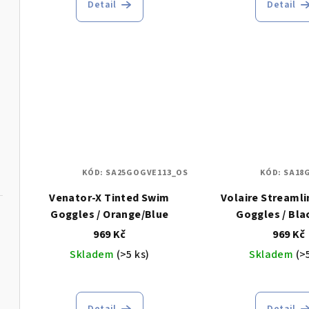
Detail
Detail
KÓD:
SA25GOGVE113_OS
KÓD:
SA18
Venator-X Tinted Swim
Volaire Streamli
Goggles / Orange/Blue
Goggles / Bla
969 Kč
969 Kč
Skladem
(>5 ks)
Skladem
(>