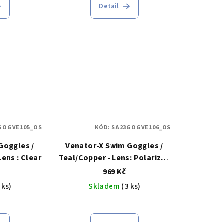
Detail
GOGVE105_OS
KÓD:
SA23GOGVE106_OS
Goggles /
Venator-X Swim Goggles /
Grey/Royal Blue - Lens : Clear
Teal/Copper - Lens: Polarized
Revo Gold
969 Kč
 ks)
Skladem
(3 ks)