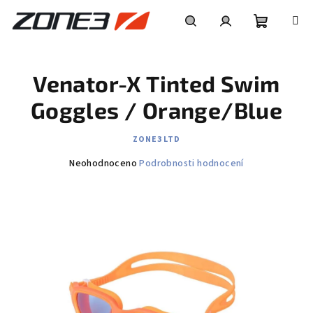
Přejít
na
obsah
Nákupní
Hledat
Přihlášení
Venator-X Tinted Swim
košík
Goggles / Orange/Blue
ZONE3 LTD
Průměrné
Neohodnoceno
Podrobnosti hodnocení
hodnocení
produktu
je
0,0
z
5
hvězdiček.