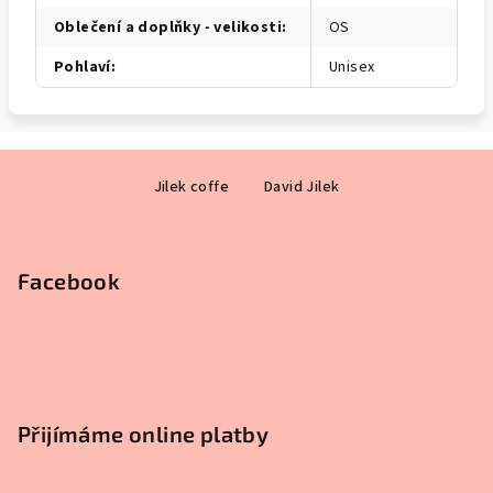
Oblečení a doplňky - velikosti
:
OS
Pohlaví
:
Unisex
Z
Jilek coffe
David Jilek
á
p
a
Facebook
t
í
Přijímáme online platby