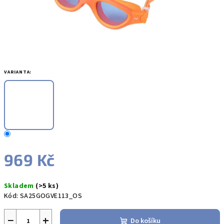
VARIANTA:
969 Kč
Měrná
Skladem
(>5 ks)
cena:
Kód:
SA25GOGVE113_OS
−
+
Do košíku