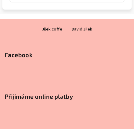
Z
Jilek coffe
David Jilek
á
p
a
Facebook
t
í
Přijímáme online platby