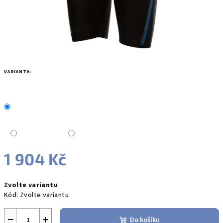
VARIANTA:
1 904 Kč
Měrná
Zvolte variantu
cena:
Kód:
Zvolte variantu
−
+
Do košíku