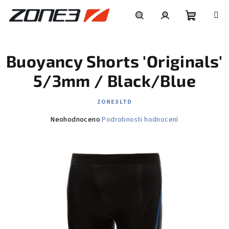
Přejít
na
obsah
Nákupní
Hledat
Přihlášení
Buoyancy Shorts 'Originals'
košík
5/3mm / Black/Blue
ZONE3 LTD
Průměrné
Neohodnoceno
Podrobnosti hodnocení
hodnocení
produktu
je
0,0
z
5
hvězdiček.