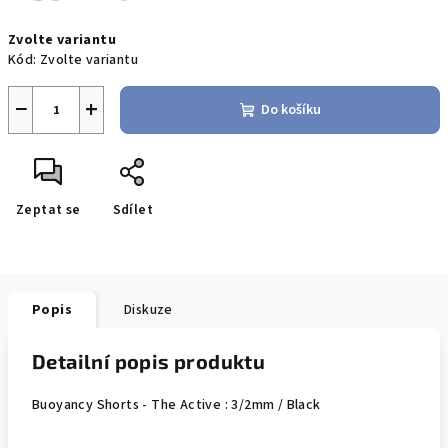
Měrná
Zvolte variantu
cena:
Kód:
Zvolte variantu
−
+
Do košíku
Zeptat se
Sdílet
Popis
Diskuze
Detailní popis produktu
Buoyancy Shorts - The Active : 3/2mm / Black