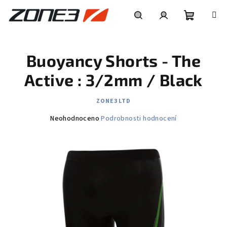
Přejít
na
obsah
Nákupní
Hledat
Přihlášení
Buoyancy Shorts - The
košík
Active : 3/2mm / Black
ZONE3 LTD
Průměrné
Neohodnoceno
Podrobnosti hodnocení
hodnocení
produktu
je
0,0
z
5
hvězdiček.