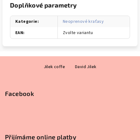
Doplňkové parametry
Kategorie
:
Neoprenové kraťasy
EAN
:
Zvolte variantu
Z
Jilek coffe
David Jilek
á
p
a
Facebook
t
í
Přijímáme online platby