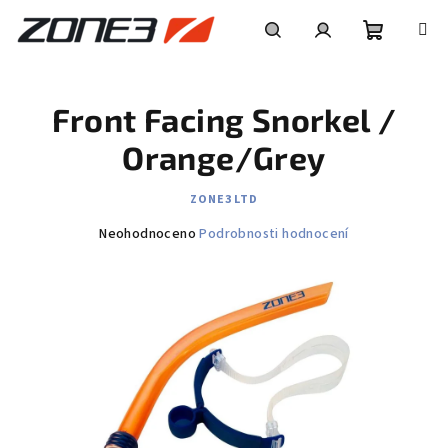
Přejít
na
obsah
Nákupní
Hledat
Přihlášení
Front Facing Snorkel /
košík
Orange/Grey
ZONE3 LTD
Průměrné
Neohodnoceno
Podrobnosti hodnocení
hodnocení
produktu
je
0,0
z
5
hvězdiček.