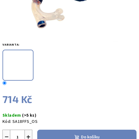
VARIANTA:
714 Kč
Měrná
Skladem
(>5 ks)
cena:
Kód:
SA18FFS_OS
−
+
Do košíku