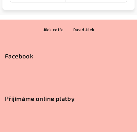
Z
Jilek coffe
David Jilek
á
p
a
Facebook
t
í
Přijímáme online platby