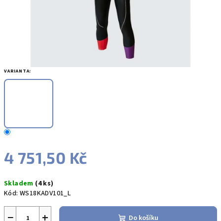
VARIANTA:
4 751,50 Kč
Měrná
Skladem
(4 ks)
cena:
Kód:
WS18KADV101_L
−
+
Do košíku