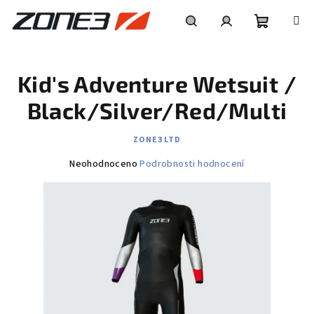
Přejít
na
obsah
Nákupní
Hledat
Přihlášení
Kid's Adventure Wetsuit /
košík
Black/Silver/Red/Multi
ZONE3 LTD
Průměrné
Neohodnoceno
Podrobnosti hodnocení
hodnocení
produktu
je
0,0
z
5
hvězdiček.