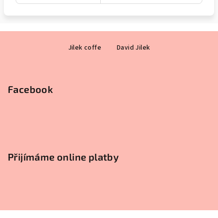
Z
Jilek coffe
David Jilek
á
p
a
Facebook
t
í
Přijímáme online platby