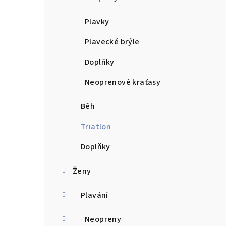
n
Plavky
í
Plavecké brýle
p
Doplňky
a
Neoprenové kraťasy
n
e
Běh
l
Triatlon
Doplňky
Ženy
Plavání
Neopreny