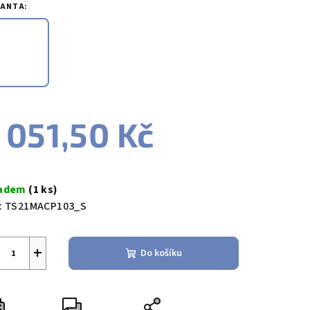
duktu
IANTA:
zdiček.
 051,50 Kč
ná
a:
ladem
(1 ks)
:
TS21MACP103_S
+
Do košíku