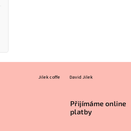
Jilek coffe
David Jilek
Přijímáme online
platby