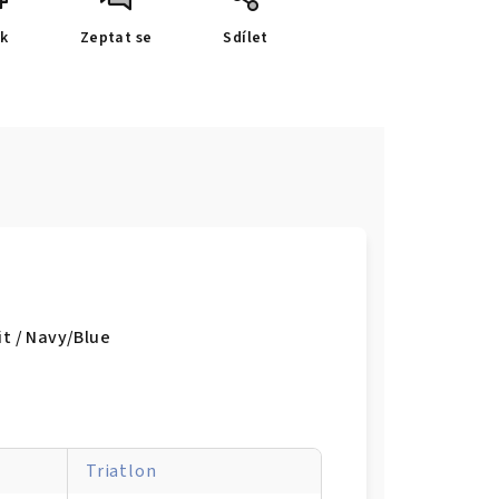
sk
Zeptat se
Sdílet
it / Navy/Blue
Triatlon