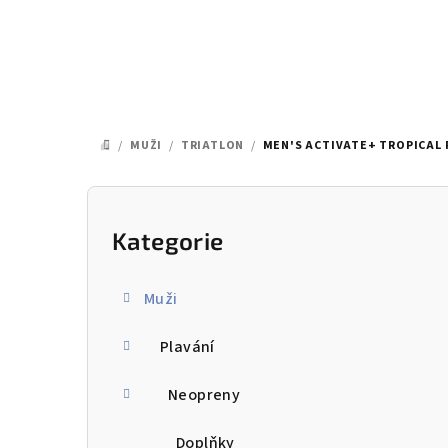
Přejít
na
obsah
/
MUŽI
/
TRIATLON
/
MEN'S ACTIVATE+ TROPICAL P
DOMŮ
P
o
Kategorie
Přeskočit
kategorie
s
Muži
t
Plavání
r
a
Neopreny
n
Doplňky