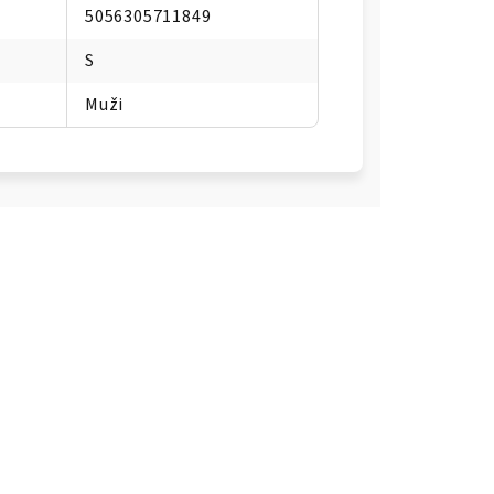
5056305711849
S
Muži