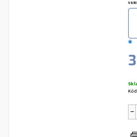
pro
VAR
je
0,0
z
5
hvě
3
Měr
cen
Sk
Kód
−