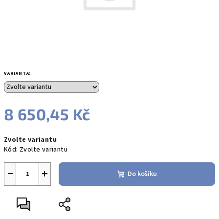
VARIANTA:
8 650,45 Kč
Měrná
Zvolte variantu
cena:
Kód:
Zvolte variantu
−
+
Do košíku