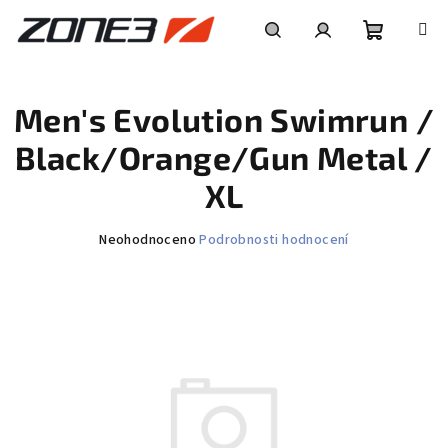
Přejít
na
obsah
Nákupní
Hledat
Přihlášení
Men's Evolution Swimrun /
košík
Black/Orange/Gun Metal /
XL
Průměrné
Neohodnoceno
Podrobnosti hodnocení
hodnocení
produktu
je
0,0
z
5
hvězdiček.