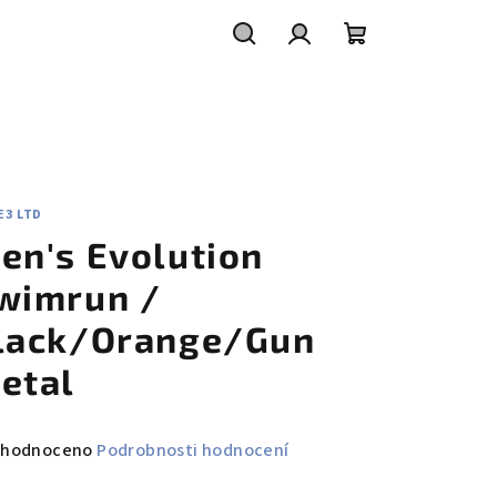
Hledat
Přihlášení
Nákupní
košík
E3 LTD
en's Evolution
wimrun /
lack/Orange/Gun
etal
měrné
hodnoceno
Podrobnosti hodnocení
nocení