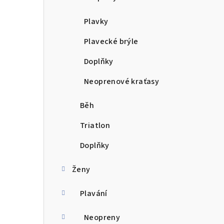
n
Plavky
í
Plavecké brýle
p
Doplňky
a
Neoprenové kraťasy
n
e
Běh
l
Triatlon
Doplňky
Ženy
Plavání
Neopreny