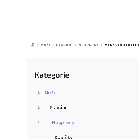
Přejít
na
obsah
/
MUŽI
/
PLAVÁNÍ
/
NEOPRENY
/
MEN'S EVOLUTIO
DOMŮ
P
o
Kategorie
Přeskočit
kategorie
s
Muži
t
Plavání
r
a
Neopreny
n
Doplňky