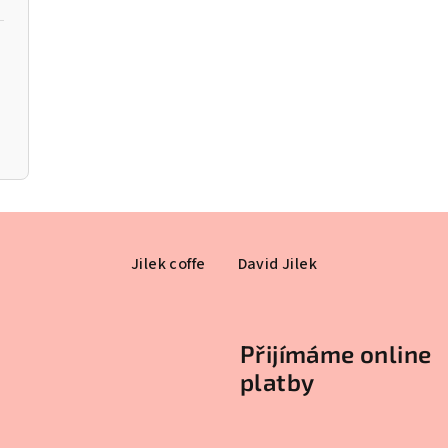
Jilek coffe
David Jilek
Přijímáme online
platby