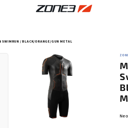
N SWIMRUN / BLACK/ORANGE/GUN METAL
ZON
M
S
B
M
Prů
Neo
hod