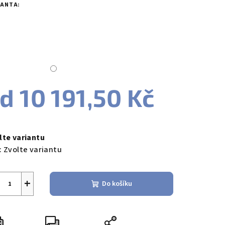
duktu
IANTA:
zdiček.
od
10 191,50 Kč
ná
a:
lte variantu
:
Zvolte variantu
+
Do košíku