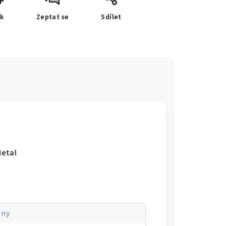
sk
Zeptat se
Sdílet
Metal
eny