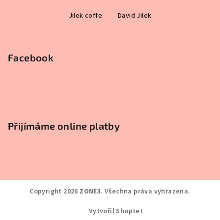
Z
Jilek coffe
David Jilek
á
p
a
Facebook
t
í
Přijímáme online platby
Copyright 2026
ZONE3
. Všechna práva vyhrazena.
Vytvořil Shoptet