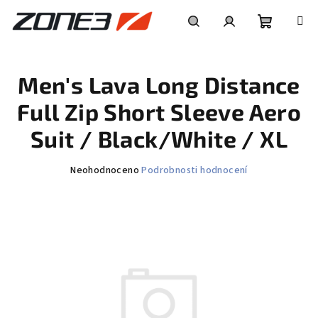
Přejít
na
obsah
Nákupní
Hledat
Přihlášení
Men's Lava Long Distance
košík
Full Zip Short Sleeve Aero
Suit / Black/White / XL
Průměrné
Neohodnoceno
Podrobnosti hodnocení
hodnocení
produktu
je
0,0
z
5
hvězdiček.