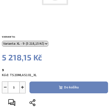
VARIANTA:
5 218,15 Kč
Měrná
9
cena:
Kód:
TS20MLAS101_XL
−
+
Do košíku