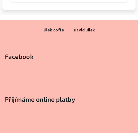
Z
Jilek coffe
David Jilek
á
p
a
Facebook
t
í
Přijímáme online platby