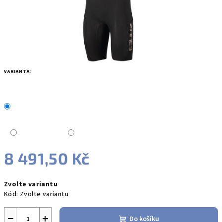
VARIANTA:
8 491,50 Kč
Měrná
Zvolte variantu
cena:
Kód:
Zvolte variantu
−
+
Do košíku