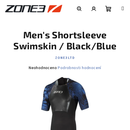
Přejít
na
obsah
Nákupní
Hledat
Přihlášení
Men's Shortsleeve
košík
Swimskin / Black/Blue
ZONE3 LTD
Průměrné
Neohodnoceno
Podrobnosti hodnocení
hodnocení
produktu
je
0,0
z
5
hvězdiček.