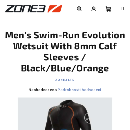
Přejít
na
obsah
Nákupní
Hledat
Přihlášení
Men's Swim-Run Evolution
košík
Wetsuit With 8mm Calf
Sleeves /
Black/Blue/Orange
ZONE3 LTD
Průměrné
Neohodnoceno
Podrobnosti hodnocení
hodnocení
produktu
je
0,0
z
5