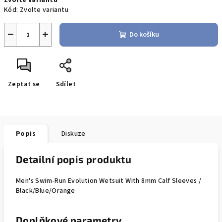
Zvolte variantu
cena:
Kód:
Zvolte variantu
−
+
Do košíku
Zeptat se
Sdílet
Popis
Diskuze
Detailní popis produktu
Men's Swim-Run Evolution Wetsuit With 8mm Calf Sleeves /
Black/Blue/Orange
Doplňkové parametry