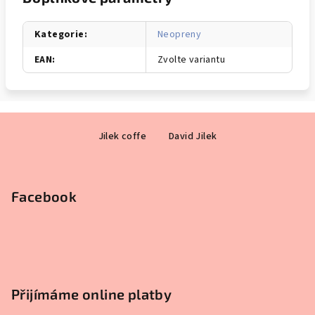
Kategorie
:
Neopreny
EAN
:
Zvolte variantu
Z
Jilek coffe
David Jilek
á
p
a
Facebook
t
í
Přijímáme online platby