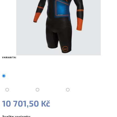
hvězdiček.
VARIANTA:
10 701,50 Kč
Měrná