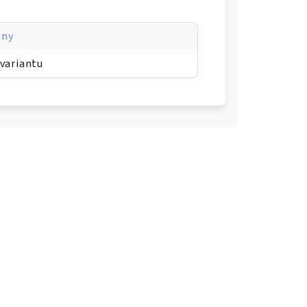
eny
 variantu