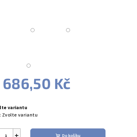
zdiček.
 686,50 Kč
ná
a:
lte variantu
:
Zvolte variantu
+
Do košíku