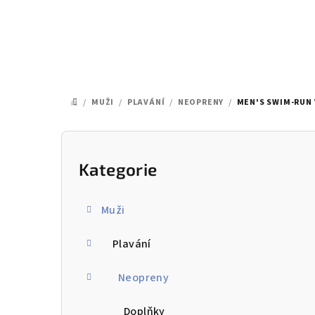
Přejít
na
obsah
/
MUŽI
/
PLAVÁNÍ
/
NEOPRENY
/
MEN'S SWIM-RUN 
DOMŮ
P
o
Kategorie
Přeskočit
kategorie
s
Muži
t
Plavání
r
a
Neopreny
n
Doplňky