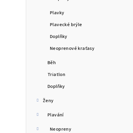
n
Plavky
í
Plavecké brýle
p
Doplňky
a
Neoprenové kraťasy
n
e
Běh
l
Triatlon
Doplňky
Ženy
Plavání
Neopreny