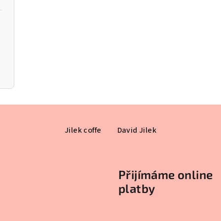
Jilek coffe
David Jilek
Přijímáme online
platby