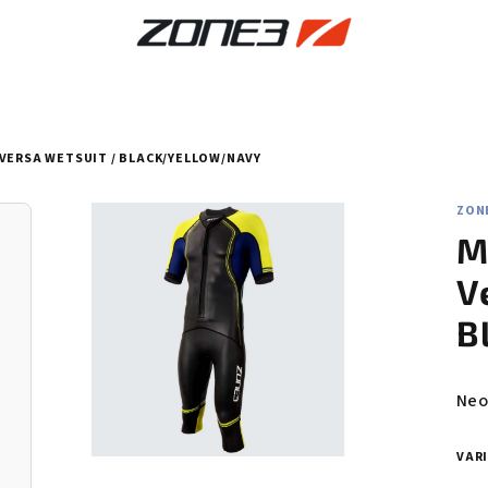
VERSA WETSUIT / BLACK/YELLOW/NAVY
ZON
M
V
B
Prů
Neo
hod
pro
VAR
je