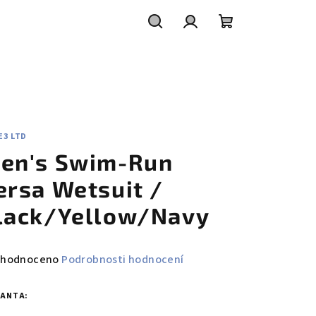
Hledat
Přihlášení
Nákupní
košík
E3 LTD
en's Swim-Run
ersa Wetsuit /
lack/Yellow/Navy
měrné
hodnoceno
Podrobnosti hodnocení
nocení
duktu
IANTA: