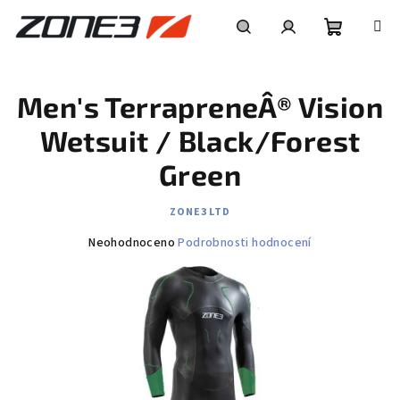
Přejít
na
obsah
Nákupní
Hledat
Přihlášení
Men's TerrapreneÂ® Vision
košík
Wetsuit / Black/Forest
Green
ZONE3 LTD
Průměrné
Neohodnoceno
Podrobnosti hodnocení
hodnocení
produktu
je
0,0
z
5
hvězdiček.