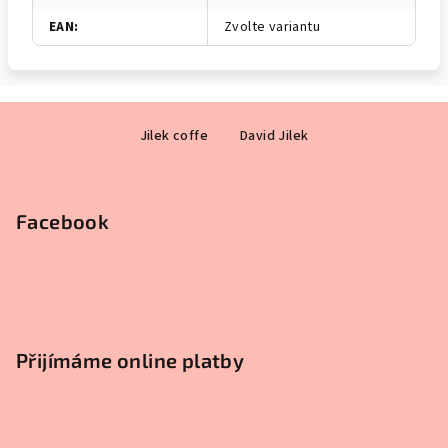
EAN
:
Zvolte variantu
Z
Jilek coffe
David Jilek
á
p
a
Facebook
t
í
Přijímáme online platby