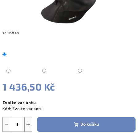
VARIANTA:
1 436,50 Kč
Měrná
Zvolte variantu
cena:
Kód:
Zvolte variantu
−
+
Do košíku