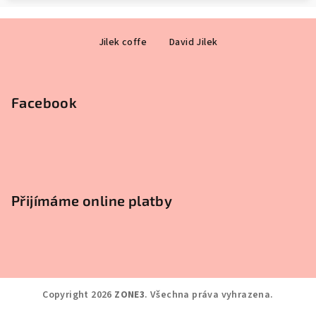
Z
Jilek coffe
David Jilek
á
p
a
Facebook
t
í
Přijímáme online platby
Copyright 2026
ZONE3
. Všechna práva vyhrazena.