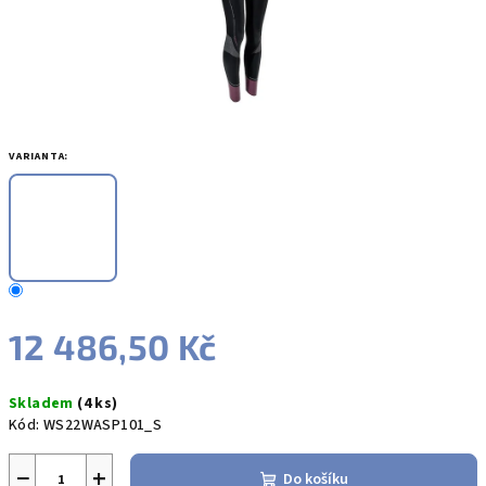
VARIANTA:
12 486,50 Kč
Měrná
Skladem
(4 ks)
cena:
Kód:
WS22WASP101_S
−
+
Do košíku