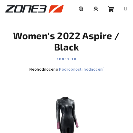
Přejít
na
obsah
Nákupní
Hledat
Přihlášení
Women's 2022 Aspire /
košík
Black
ZONE3 LTD
Průměrné
Neohodnoceno
Podrobnosti hodnocení
hodnocení
produktu
je
0,0
z
5
hvězdiček.