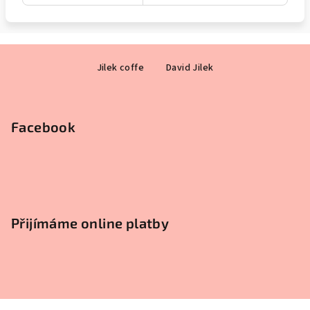
Z
Jilek coffe
David Jilek
á
p
a
Facebook
t
í
Přijímáme online platby