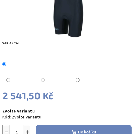
VARIANTA:
2 541,50 Kč
Měrná
Zvolte variantu
cena:
Kód:
Zvolte variantu
−
+
Do košíku