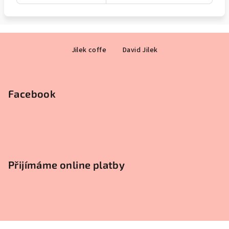
Z
Jilek coffe
David Jilek
á
p
a
Facebook
t
í
Přijímáme online platby