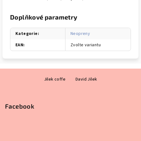
Doplňkové parametry
Kategorie
:
Neopreny
EAN
:
Zvolte variantu
Z
Jilek coffe
David Jilek
á
p
a
Facebook
t
í