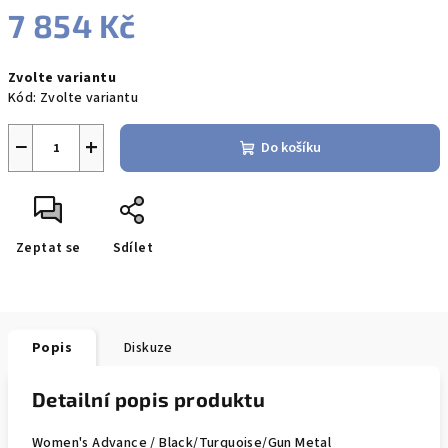
7 854 Kč
Měrná
Zvolte variantu
cena:
Kód:
Zvolte variantu
−
+
Do košíku
Zeptat se
Sdílet
Popis
Diskuze
Detailní popis produktu
Women's Advance / Black/Turquoise/Gun Metal