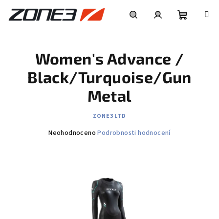
Přejít
na
obsah
Nákupní
Hledat
Přihlášení
Women's Advance /
košík
Black/Turquoise/Gun
Metal
ZONE3 LTD
Průměrné
Neohodnoceno
Podrobnosti hodnocení
hodnocení
produktu
je
0,0
z
5
hvězdiček.