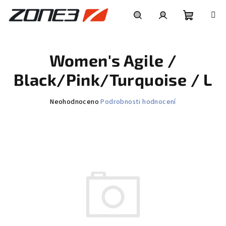
Přejít
na
obsah
Nákupní
Hledat
Přihlášení
Women's Agile /
košík
Black/Pink/Turquoise / L
Průměrné
Neohodnoceno
Podrobnosti hodnocení
hodnocení
produktu
je
0,0
z
5
hvězdiček.