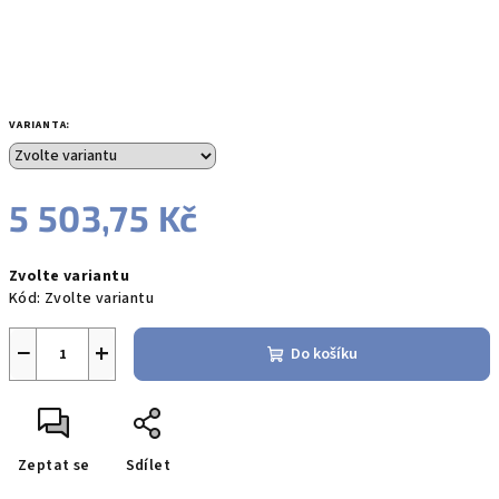
VARIANTA:
5 503,75 Kč
Měrná
Zvolte variantu
cena:
Kód:
Zvolte variantu
−
+
Do košíku
Zeptat se
Sdílet