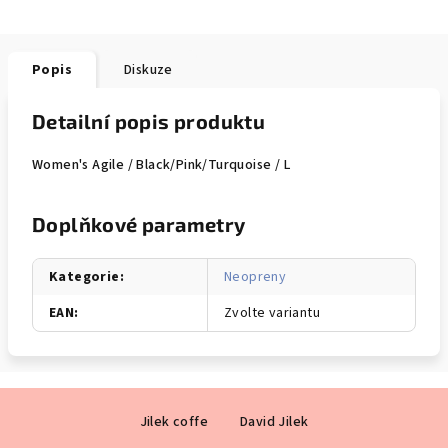
Popis
Diskuze
Detailní popis produktu
Women's Agile / Black/Pink/Turquoise / L
Doplňkové parametry
Kategorie
:
Neopreny
EAN
:
Zvolte variantu
Z
Jilek coffe
David Jilek
á