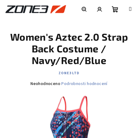
Přejít
na
obsah
Nákupní
Hledat
Přihlášení
Women's Aztec 2.0 Strap
košík
Back Costume /
Navy/Red/Blue
ZONE3 LTD
Průměrné
Neohodnoceno
Podrobnosti hodnocení
hodnocení
produktu
je
0,0
z
5
hvězdiček.