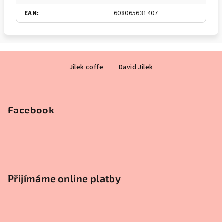
EAN
:
608065631407
Z
Jilek coffe
David Jilek
á
p
a
Facebook
t
í
Přijímáme online platby