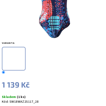
VARIANTA:
1 139 Kč
Měrná
Skladem
(1 ks)
cena:
Kód:
SW18WAZ2S117_28