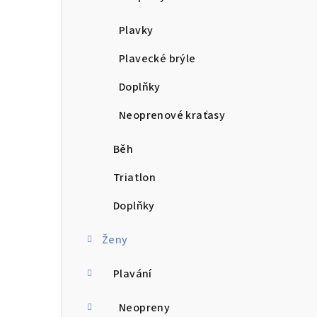
n
Plavky
í
Plavecké brýle
p
Doplňky
a
Neoprenové kraťasy
n
e
Běh
l
Triatlon
Doplňky
Ženy
Plavání
Neopreny