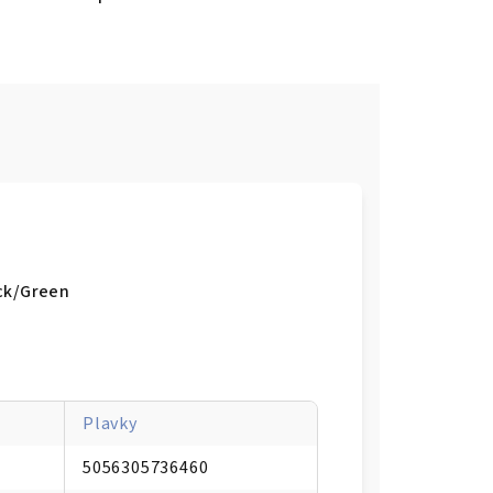
ack/Green
Plavky
5056305736460