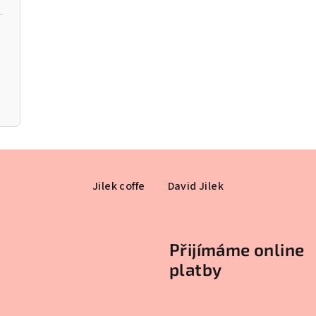
Jilek coffe
David Jilek
Přijímáme online
platby