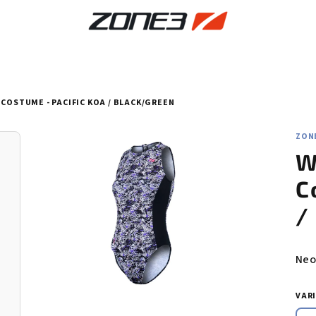
COSTUME - PACIFIC KOA / BLACK/GREEN
ZON
W
C
/
Prů
Neo
hod
pro
VAR
je