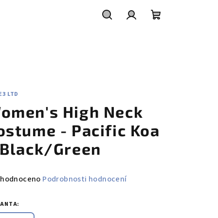
Hledat
Přihlášení
Nákupní
košík
E3 LTD
omen's High Neck
ostume - Pacific Koa
 Black/Green
měrné
hodnoceno
Podrobnosti hodnocení
nocení
duktu
IANTA: