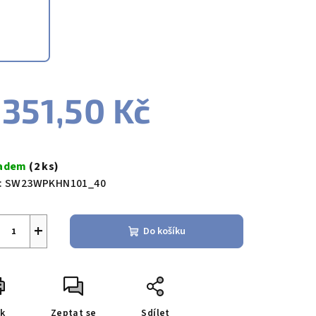
zdiček.
 351,50 Kč
ná
a:
ladem
(2 ks)
:
SW23WPKHN101_40
+
Do košíku
sk
Zeptat se
Sdílet