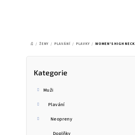
Přejít
na
obsah
/
ŽENY
/
PLAVÁNÍ
/
PLAVKY
/
WOMEN'S HIGH NECK 
DOMŮ
P
o
Kategorie
Přeskočit
kategorie
s
Muži
t
Plavání
r
a
Neopreny
n
Doplňky