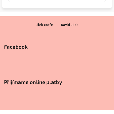
Z
Jilek coffe
David Jilek
á
p
a
Facebook
t
í
Přijímáme online platby