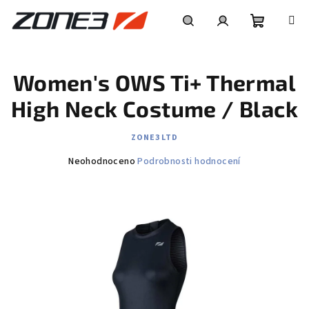
Přejít
na
obsah
Nákupní
Hledat
Přihlášení
Women's OWS Ti+ Thermal
košík
High Neck Costume / Black
ZONE3 LTD
Průměrné
Neohodnoceno
Podrobnosti hodnocení
hodnocení
produktu
je
0,0
z
5
hvězdiček.