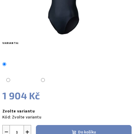
VARIANTA:
1 904 Kč
Měrná
Zvolte variantu
cena:
Kód:
Zvolte variantu
−
+
Do košíku