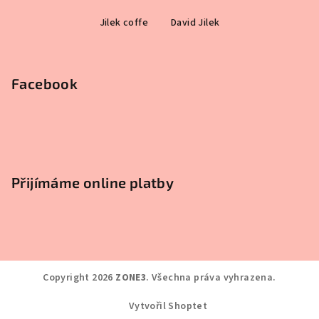
Z
Jilek coffe
David Jilek
á
p
a
Facebook
t
í
Přijímáme online platby
Copyright 2026
ZONE3
. Všechna práva vyhrazena.
Vytvořil Shoptet