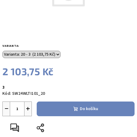
VARIANTA:
2 103,75 Kč
Měrná
3
cena:
Kód:
SW24WLTI101_20
−
+
Do košíku