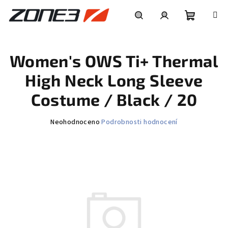
Přejít
na
obsah
Nákupní
Hledat
Přihlášení
Women's OWS Ti+ Thermal
košík
High Neck Long Sleeve
Costume / Black / 20
Průměrné
Neohodnoceno
Podrobnosti hodnocení
hodnocení
produktu
je
0,0
z
5
hvězdiček.