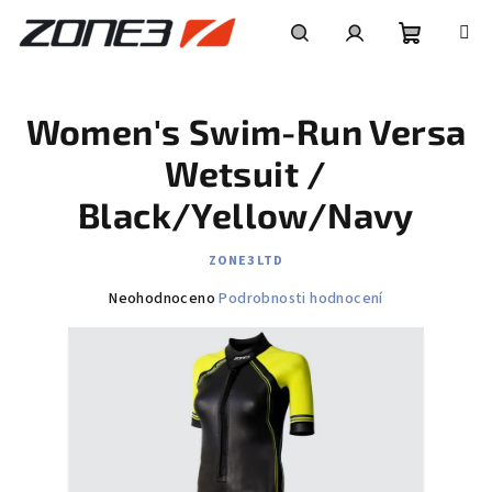
Přejít
na
obsah
Nákupní
Hledat
Přihlášení
Women's Swim-Run Versa
košík
Wetsuit /
Black/Yellow/Navy
ZONE3 LTD
Průměrné
Neohodnoceno
Podrobnosti hodnocení
hodnocení
produktu
je
0,0
z
5
hvězdiček.