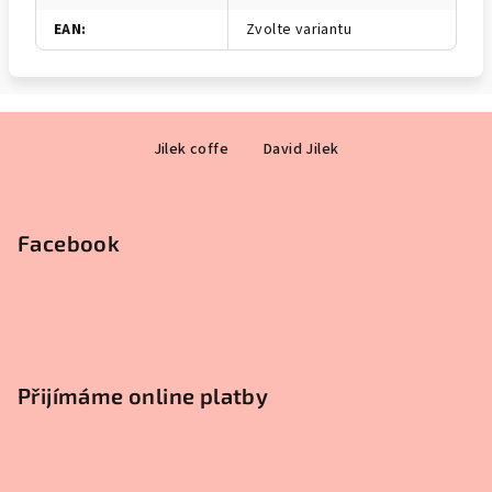
EAN
:
Zvolte variantu
Z
Jilek coffe
David Jilek
á
p
a
Facebook
t
í
Přijímáme online platby