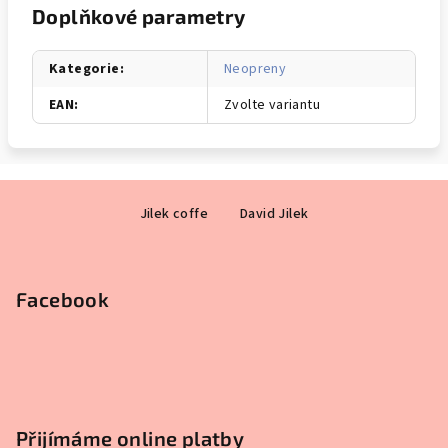
Doplňkové parametry
Kategorie
:
Neopreny
EAN
:
Zvolte variantu
Z
Jilek coffe
David Jilek
á
p
a
Facebook
t
í
Přijímáme online platby