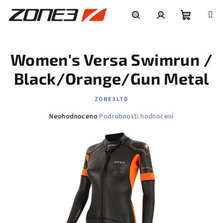
Přejít
na
obsah
Nákupní
Hledat
Přihlášení
Women's Versa Swimrun /
košík
Black/Orange/Gun Metal
ZONE3 LTD
Průměrné
Neohodnoceno
Podrobnosti hodnocení
hodnocení
produktu
je
0,0
z
5
hvězdiček.