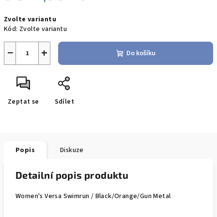
Měrná
Zvolte variantu
cena:
Kód:
Zvolte variantu
−
+
Do košíku
Zeptat se
Sdílet
Popis
Diskuze
Detailní popis produktu
Women's Versa Swimrun / Black/Orange/Gun Metal