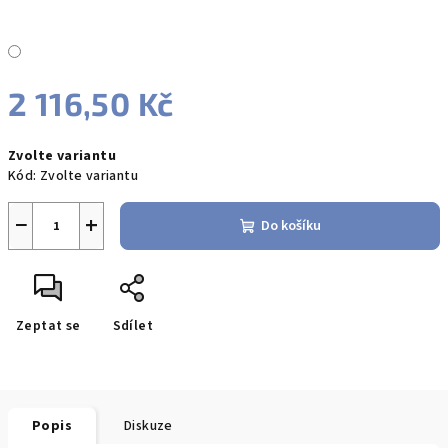
2 116,50 Kč
Měrná
Zvolte variantu
cena:
Kód:
Zvolte variantu
−
+
Do košíku
Zeptat se
Sdílet
Popis
Diskuze