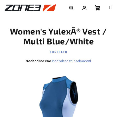
Přejít
na
obsah
Nákupní
Hledat
Přihlášení
Women's YulexÂ® Vest /
košík
Multi Blue/White
ZONE3 LTD
Průměrné
Neohodnoceno
Podrobnosti hodnocení
hodnocení
produktu
je
0,0
z
5
hvězdiček.