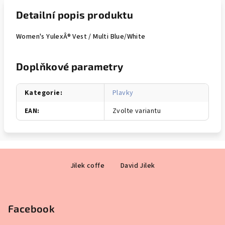
Detailní popis produktu
Women's YulexÂ® Vest / Multi Blue/White
Doplňkové parametry
Kategorie
:
Plavky
EAN
:
Zvolte variantu
Z
Jilek coffe
David Jilek
á
p
a
Facebook
t