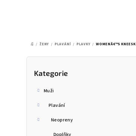
Přejít
na
obsah
/
ŽENY
/
PLAVÁNÍ
/
PLAVKY
/
WOMENÂ€™S KNEESKI
DOMŮ
P
o
Kategorie
Přeskočit
kategorie
s
Muži
t
Plavání
r
a
Neopreny
n
Doplňky