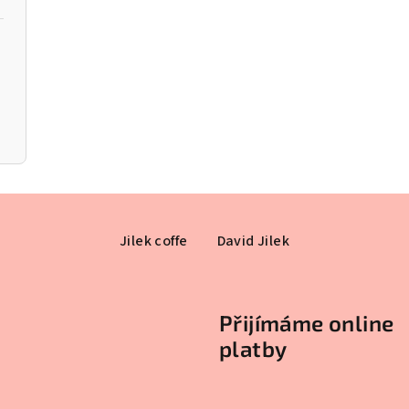
Jilek coffe
David Jilek
Přijímáme online
platby