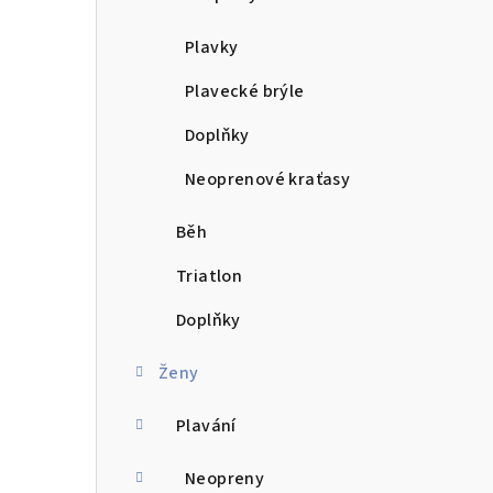
n
Plavky
í
Plavecké brýle
p
Doplňky
a
Neoprenové kraťasy
n
e
Běh
l
Triatlon
Doplňky
Ženy
Plavání
Neopreny