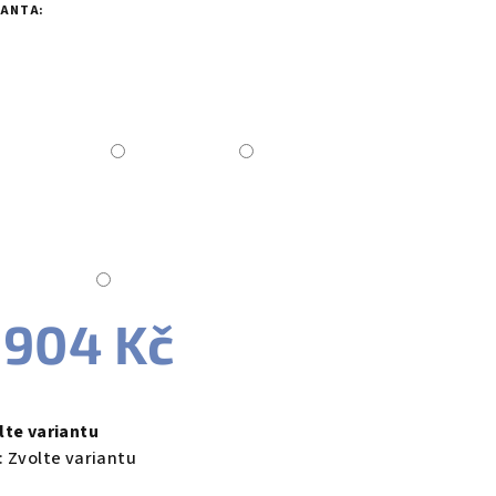
duktu
IANTA:
zdiček.
 904 Kč
ná
a:
lte variantu
:
Zvolte variantu