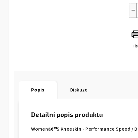
−
Ti
Popis
Diskuze
Detailní popis produktu
Womenâ€™S Kneeskin - Performance Speed / B