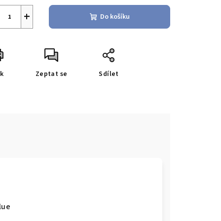
+
Do košíku
sk
Zeptat se
Sdílet
lue