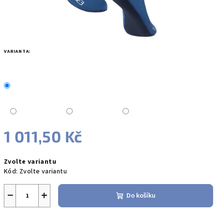
VARIANTA:
1 011,50 Kč
Měrná
Zvolte variantu
cena:
Kód:
Zvolte variantu
−
+
Do košíku