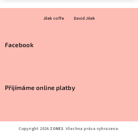
Z
Jilek coffe
David Jilek
á
p
a
Facebook
t
í
Přijímáme online platby
Copyright 2026
ZONE3
. Všechna práva vyhrazena.