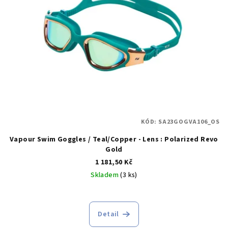
KÓD:
SA23GOGVA106_OS
Vapour Swim Goggles / Teal/Copper - Lens : Polarized Revo
Gold
1 181,50 Kč
Skladem
(3 ks)
Detail