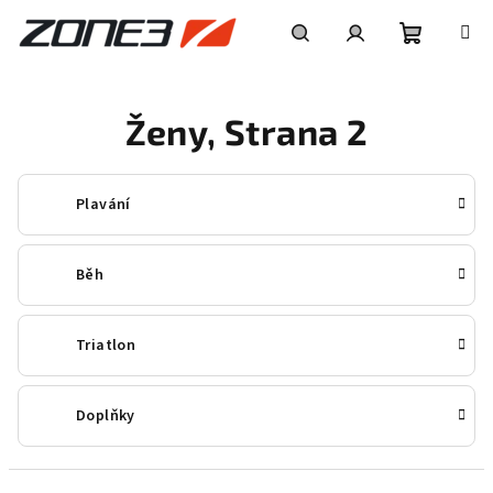
Přejít
na
obsah
Nákupní
Hledat
Přihlášení
Ženy
, Strana 2
košík
Plavání
Běh
Triatlon
Doplňky