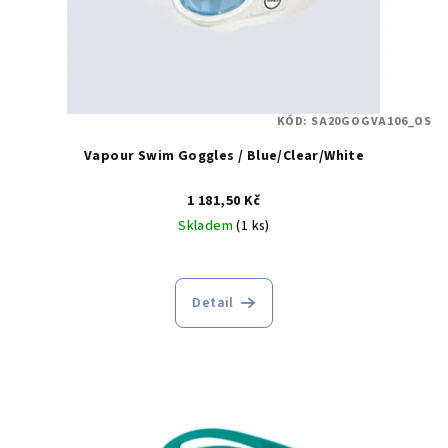
d
u
k
t
KÓD:
SA20GOGVA106_OS
ů
Vapour Swim Goggles / Blue/Clear/White
1 181,50 Kč
Skladem
(1 ks)
Detail