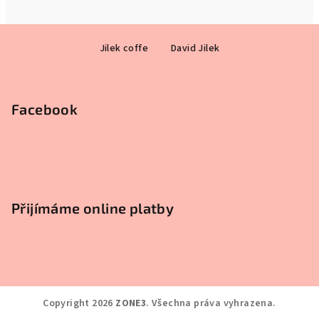
Z
Jilek coffe
David Jilek
á
p
a
Facebook
t
í
Přijímáme online platby
Copyright 2026
ZONE3
. Všechna práva vyhrazena.