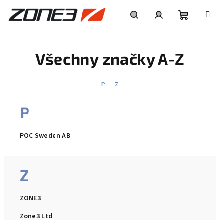
Přejít
na
obsah
Nákupní
Hledat
Přihlášení
Všechny značky A-Z
košík
P
Z
P
POC Sweden AB
Z
ZONE3
Zone3 Ltd