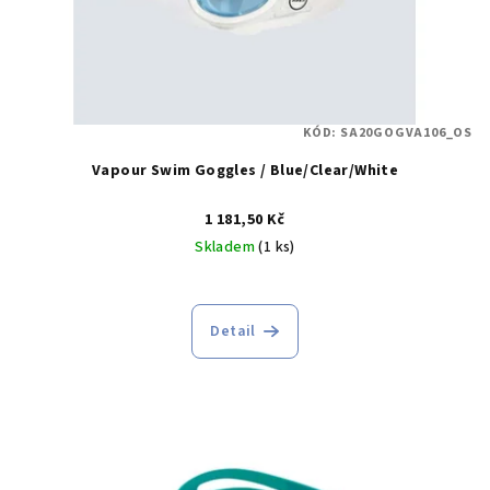
d
u
k
t
KÓD:
SA20GOGVA106_OS
ů
Vapour Swim Goggles / Blue/Clear/White
1 181,50 Kč
Skladem
(1 ks)
Detail