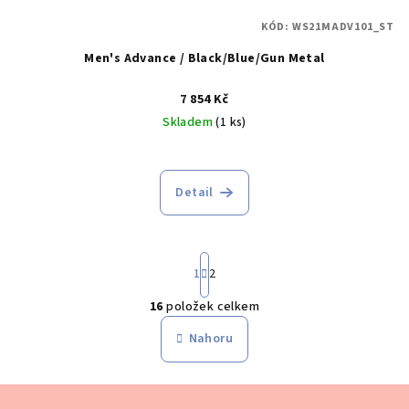
KÓD:
WS21MADV101_ST
Men's Advance / Black/Blue/Gun Metal
7 854 Kč
Skladem
(1 ks)
Detail
S
1
2
t
r
16
položek celkem
á
O
n
v
Nahoru
k
l
o
á
v
Z
á
d