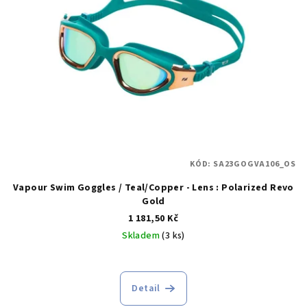
KÓD:
SA23GOGVA106_OS
Vapour Swim Goggles / Teal/Copper - Lens : Polarized Revo
Gold
1 181,50 Kč
Skladem
(3 ks)
Detail