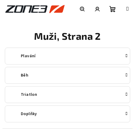
Přejít
na
obsah
Nákupní
Hledat
Přihlášení
Muži
, Strana 2
košík
Plavání
Běh
Triatlon
Doplňky